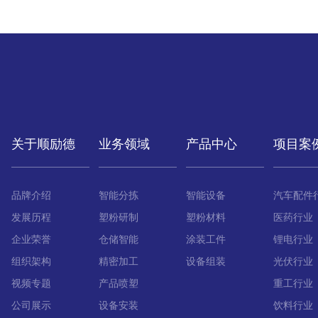
关于顺励德
业务领域
产品中心
项目案
品牌介绍
智能分拣
智能设备
汽车配件
发展历程
塑粉研制
塑粉材料
医药行业
企业荣誉
仓储智能
涂装工件
锂电行业
组织架构
精密加工
设备组装
光伏行业
视频专题
产品喷塑
重工行业
公司展示
设备安装
饮料行业