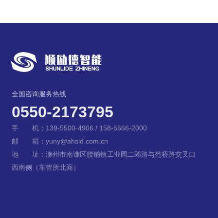
全国咨询服务热线
0550-2173795
手 机：139-5500-4906 / 158-5666-2000
邮 箱：yuny@ahsld.com.cn
地 址：滁州市南谯区腰铺镇工业园二郎路与范桥路交叉口
西南侧（车管所北面）