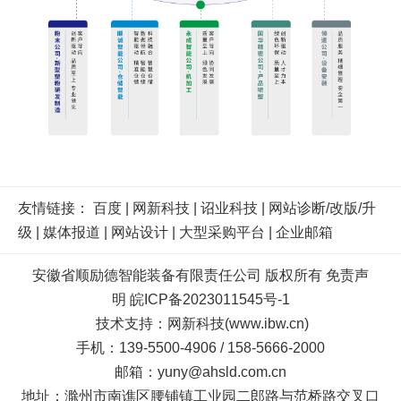
友情链接：
百度
|
网新科技
|
诏业科技
|
网站诊断/改版/升
级
|
媒体报道
|
网站设计
|
大型采购平台
|
企业邮箱
安徽省顺励德智能装备有限责任公司 版权所有
免责声
明
皖ICP备2023011545号-1
技术支持
：
网新科技
(
www.ibw.cn
)
手机：139-5500-4906 / 158-5666-2000
邮箱：yuny@ahsld.com.cn
地址：滁州市南谯区腰铺镇工业园二郎路与范桥路交叉口